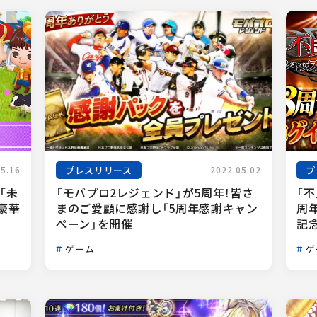
プレスリリース
プ
05.16
2022.05.02
「未
「モバプロ2レジェンド」が5周年！皆さ
「不
豪華
まのご愛顧に感謝し「5周年感謝キャン
周
ペーン」を開催
記
ゲーム
ゲ