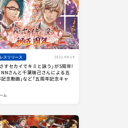
レスリリース
2022.04.14
茜さすセカイでキミと詠う」が5周年！
KENNさんと千葉瑞己さんによる五
年記念動画」など「五周年記念キャ
.
ーム