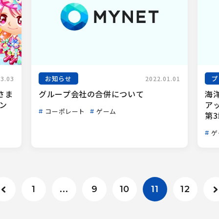
お知らせ
プ
03.03
2022.01.01
さま
グループ会社の合併について
海洋
ン
ア
コーポレート
ゲーム
第3
ゲ
1
...
9
10
11
12