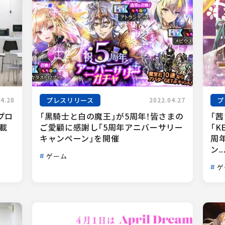
プレスリリース
プ
04.28
2022.04.27
プロ
「黒騎士と白の魔王」が5周年！皆さまの
「
載
ご愛顧に感謝し「5周年アニバーサリー
「
キャンペーン」を開催
周
ン..
ゲーム
ゲ