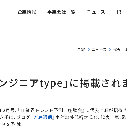
企業情報
事業会社一覧
ニュース
IR
企業情報
事業会社一覧
ニュース
IR
TOP
ニュース
代表上原
ンジニアtype』に掲載され
7年2月号、『IT業界トレンド予測 座談会』に代表上原が招待
き手に、ブログ『
ガ島通信
』主催の藤代裕之氏と、代表上原、取締
ンドを予測：