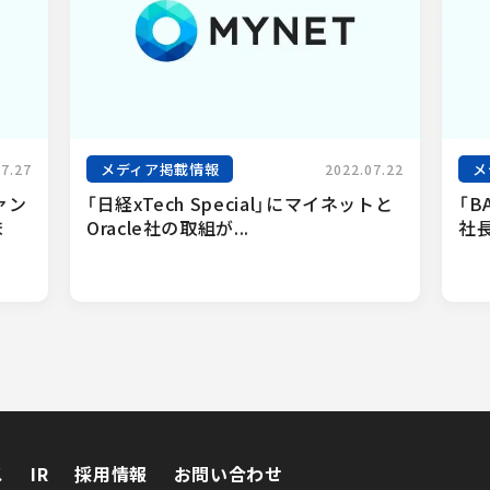
メディア掲載情報
メ
07.27
2022.07.22
ァン
「日経xTech Special」にマイネットと
「B
ま
Oracle社の取組が...
社長
ス
IR
採用情報
お問い合わせ