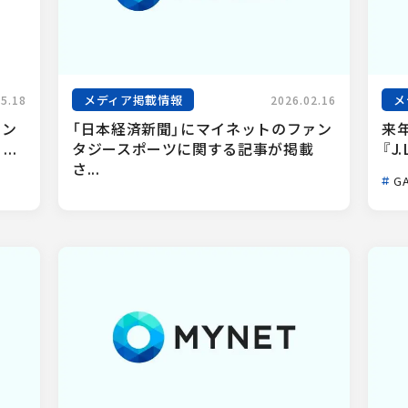
メディア掲載情報
メ
05.18
2026.02.16
ァン
「日本経済新聞」にマイネットのファン
来
..
タジースポーツに関する記事が掲載
『J.
さ...
GA