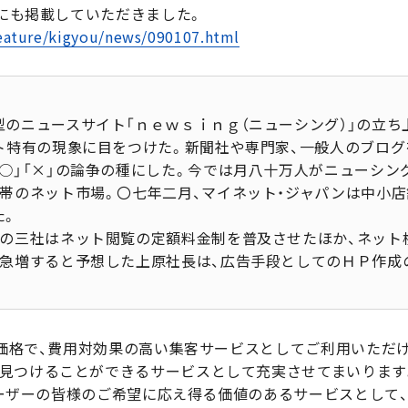
」にも掲載していただきました。
feature/kigyou/news/090107.html
のニュースサイト「ｎｅｗｓｉｎｇ（ニューシング）」の立ち
ト特有の現象に目をつけた。新聞社や専門家、一般人のブログ
○」「×」の論争の種にした。今では月八十万人がニューシン
帯のネット市場。〇七年二月、マイネット・ジャパンは中小
た。
の三社はネット閲覧の定額料金制を普及させたほか、ネット
が急増すると予想した上原社長は、広告手段としてのＨＰ作成
に低価格で、費用対効果の高い集客サービスとしてご利用いただ
見つけることができるサービスとして充実させてまいります
、ユーザーの皆様のご希望に応え得る価値のあるサービスとし