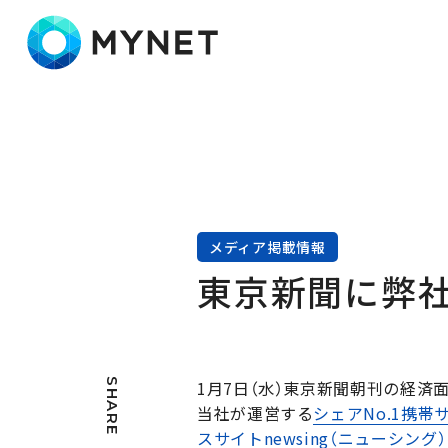
株式会社マイネット
メディア掲載情報
東京新聞に弊
SHARE
1月7日（水）東京新聞朝刊の経済
当社が運営する
シェアNo.1携帯
スサイトnewsing（ニューシング）