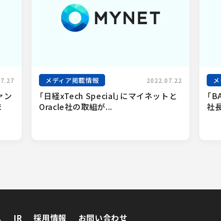
メディア掲載情報
メ
07.27
2022.07.22
ァン
「日経xTech Special」にマイネットと
「B
ま
Oracle社の取組が...
社長
ス
IR
採用情報
お問い合わせ