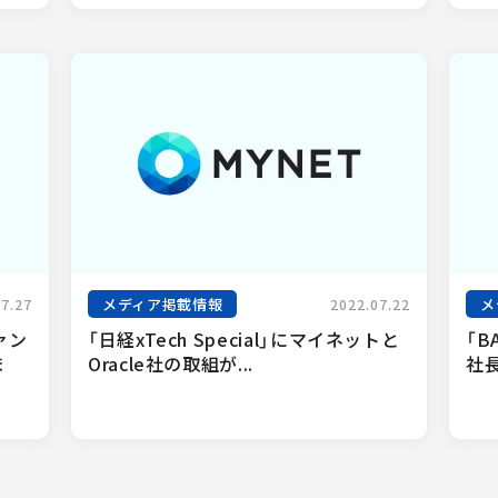
メディア掲載情報
メ
07.27
2022.07.22
ァン
「日経xTech Special」にマイネットと
「B
ま
Oracle社の取組が...
社長