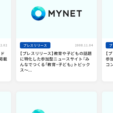
プレスリリース
プ
02.02
2008.11.04
ード
【プレスリリース】教育や子どもの話題
【プ
掲載
に特化した参加型ニュースサイト『み
参
んなでつくる「教育・子ども」トピック
コ
ス〜...