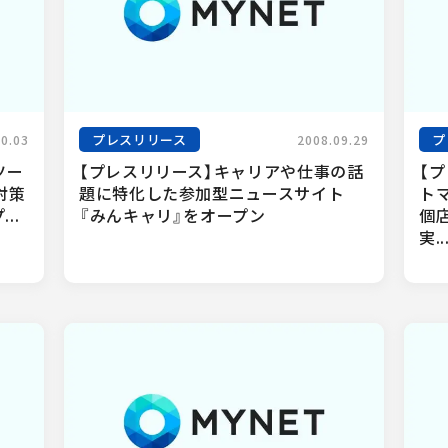
プレスリリース
プ
10.03
2008.09.29
ツー
【プレスリリース】キャリアや仕事の話
【
対策
題に特化した参加型ニュースサイト
ト
..
『みんキャリ』をオープン
個
実..