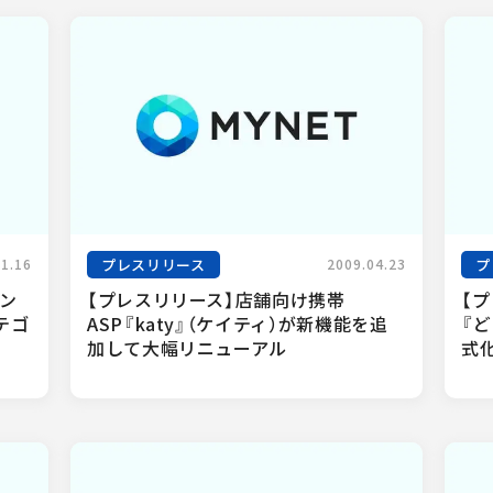
プレスリリース
プ
11.16
2009.04.23
ィン
【プレスリリース】店舗向け携帯
【
テゴ
ASP『katy』（ケイティ）が新機能を追
『
加して大幅リニューアル
式