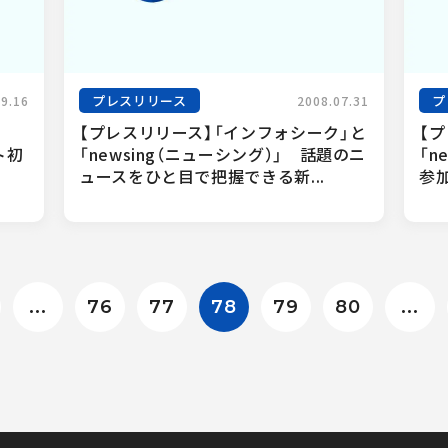
プレスリリース
プ
09.16
2008.07.31
イ
【プレスリリース】「インフォシーク」と
【
ト初
「newsing（ニューシング）」　話題のニ
「n
ュースをひと目で把握できる新...
参加
...
76
77
78
79
80
...