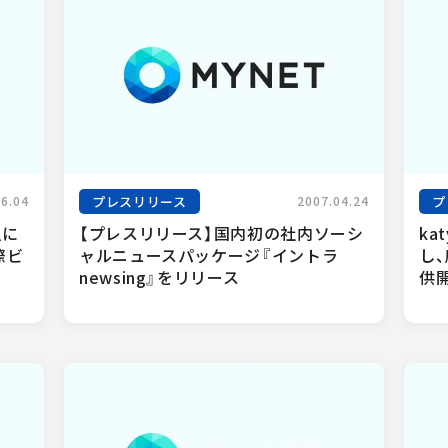
プレスリリース
プ
06.04
2007.04.24
入に
【プレスリリース】国内初の社内ソーシ
ka
際ビ
ャルニュースパッケージ『イントラ
し
newsing』をリリース
供